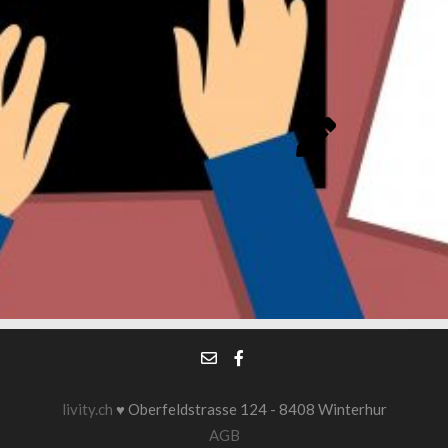
TERMIN
beitreten
Jetzt
excalidraw.com
von
Whiteboard
WHITEBOARD
livity.ch
♥ Oberfeldstrasse 124 - 8408 Winterhur
AGB