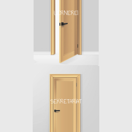
LERNEREI
LERNEREI
zur Startseite
SEKRETARIAT
SEKRETARIAT
bitte eintreten