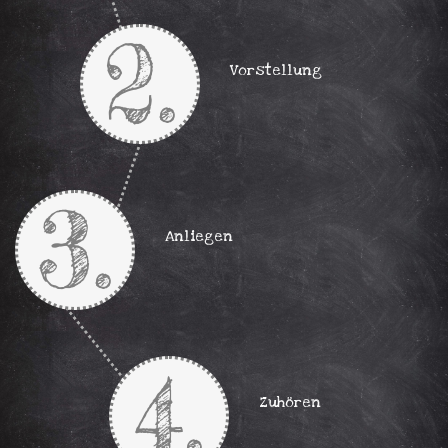
dass z.B.
2.
die
zuständige
Vorstellung
Person
nicht
erreichbar
ist und man
dich
3.
zurückrufen
möchte.
Anliegen
Agenda
4.
Halte deine
Zuhören
Agenda
bereit oder