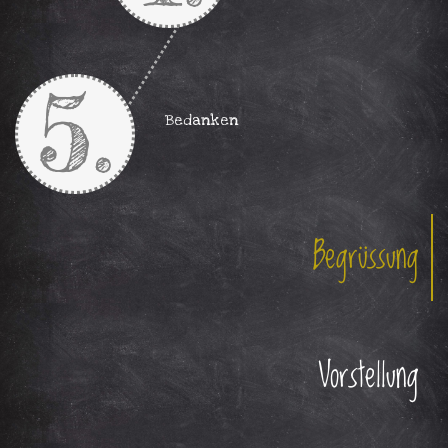
notiere dir
deine
nächsten
5.
Termine,
die du nicht
Bedanken
verschieben
kannst.
Berufsbezeichnung
Begrüssung
Weisst, du
die genaue
Vorstellung
Berufbezeichnung,
als was du
schnuppern