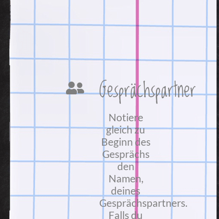
Gesprächspartner
Notiere
gleich zu
Beginn des
Gesprächs
den
Namen,
deines
Gesprächspartners.
Falls du