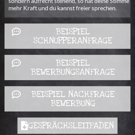
sondern aufrecht stehend, so hat deine Stimme
mehr Kraft und du kannst freier sprechen.
BEGRÜSSEN
VORSTELLEN
ANLIEGEN
BEISPIEL
SCHNUPPERANFRAGE
BEISPIEL
BEWERBUNGSANFRAGE
BEISPIEL NACHFRAGE
BEWERBUNG
GESPRÄCHSLEITFADEN