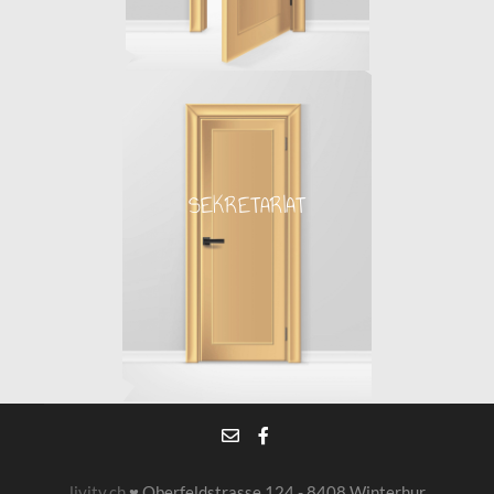
SEKRETARIAT
SEKRETARIAT
bitte eintreten
livity.ch
♥ Oberfeldstrasse 124 - 8408 Winterhur