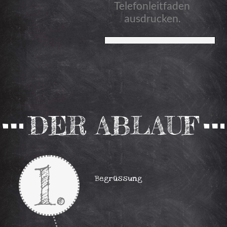
Telefonleitfaden
ausdrucken.
Telefonleitfaden
Kontaktangaben
DER ABLAUF
Notiere
deine
Kontaktangaben,
1.
sofern du
Begrüssung
sie nicht
auswendig
weisst. Für
denn Fall,