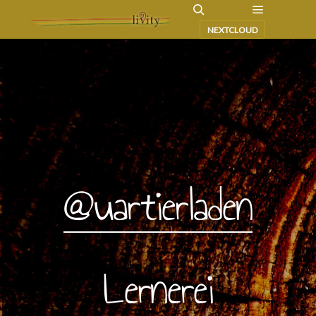
NEXTCLOUD
@uartierladen
Lernerei