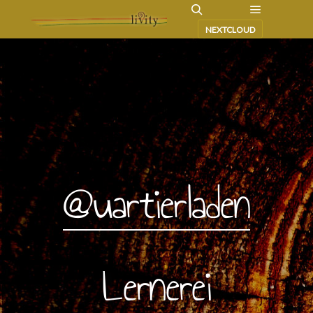
NEXTCLOUD
@uartierladen
Lernerei