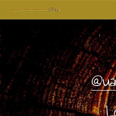
@uar
L