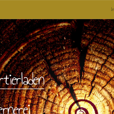
Le
tierladen
ernerei