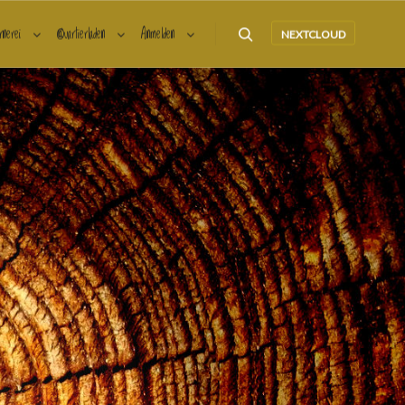
rnerei
@uartierladen
Anmelden
NEXTCLOUD