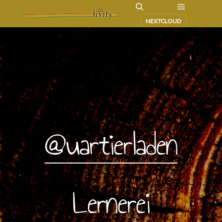
NEXTCLOUD
@uartierladen
Lernerei